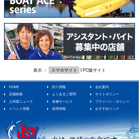
表示 ：
スマホサイト
|
PC版サイト
HOME
釣り情報
会社案内
店舗検索
よくあるご質問
サイトポリシー
上州屋ニュース
各種サービス
プライバシ－ポリシー
イベント情報
採用情報
おすすめリンク