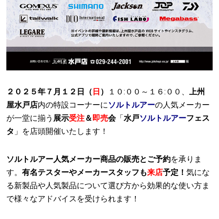
２０２５年７月１２日（
日
）
１０:００～１６:００、
上州
屋水戸店
内の特設コーナーに
ソルトルアー
の人気メーカー
が一堂に揃う
展示
受注
＆
即売
会
「
水戸
ソルトルアー
フェス
タ
」を店頭開催いたします！
ソルトルアー人気メーカー商品の販売とご予約
を承りま
す。
有名テスターやメーカースタッフも
来店
予定！
気にな
る新製品や人気製品について選び方から効果的な使い方ま
で様々なアドバイスを受けられます！