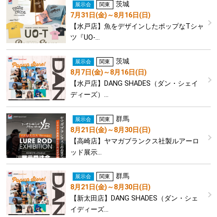
茨城
展示会
関東
7月31日(金)～8月16日(日)
【水戸店】魚をデザインしたポップなTシャ
ツ『UO-…
茨城
展示会
関東
8月7日(金)～8月16日(日)
【水戸店】DANG SHADES（ダン・シェイ
ディーズ）…
群馬
展示会
関東
8月21日(金)～8月30日(日)
【高崎店】ヤマガブランクス社製ルアーロ
ッド展示…
群馬
展示会
関東
8月21日(金)～8月30日(日)
【新太田店】DANG SHADES（ダン・シェ
イディーズ…