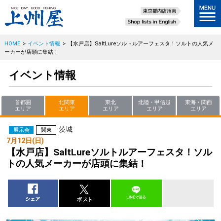
HOME
>
イベント情報
>
【水戸店】SaltLureソルトルアーフェスタ！ソルトの人気メ
ーカーが店頭に集結！
イベント情報
首都圏
北関東
東北
北陸・甲信越
東海・関西
エリア
エリア
エリア
エリア
エリア
茨城
展示会
関東
7月12日(日)
【水戸店】SaltLureソルトルアーフェスタ！ソル
トの人気メーカーが店頭に集結！