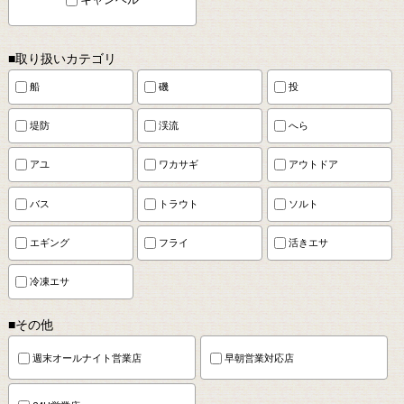
■取り扱いカテゴリ
船
磯
投
堤防
渓流
へら
アユ
ワカサギ
アウトドア
バス
トラウト
ソルト
エギング
フライ
活きエサ
冷凍エサ
■その他
週末オールナイト営業店
早朝営業対応店