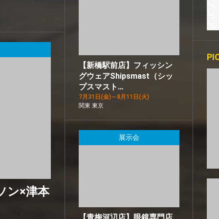
P
【新橋駅前店】フィッシン
グウェアShipsmast（シッ
プスマスト…
7月31日(金)～8月11日(火)
関東 東京
展示会
ピソン×津本
【青梅河辺店】眼鏡専門店