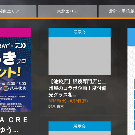
関東エリア
東北エリア
北陸・甲信越
展示会
【池袋店】眼鏡専門店と上
州屋のコラボ企画！度付偏
光グラス相…
8月8日(土)～8月9日(日)
関東 東京
Ａ ＣＲＥ
展示会
ゆう…