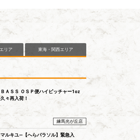
エリア
東海・関西エリア
ＢＡＳＳ ＯＳＰ便ハイピッチャー1oz
久々再入荷！
練馬光が丘店
マルキユ―【へらパラソル】緊急入