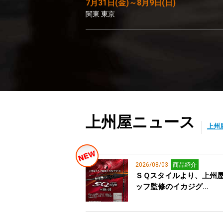
7月31日(金)～8月9日(日)
関東 東京
上州屋ニュース
上州
2026/08/03
商品紹介
ＳＱスタイルより、上州
ッフ監修のイカジグ…