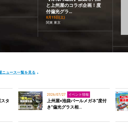
と上州屋のコラボ企画！度
付偏光グラ…
8月15日(土)
関東 東京
屋ニュース一覧を見る
2026/07/27
イベント情報
屋スタ
上州屋×池袋パールメガネ“度付
き”偏光グラス相…