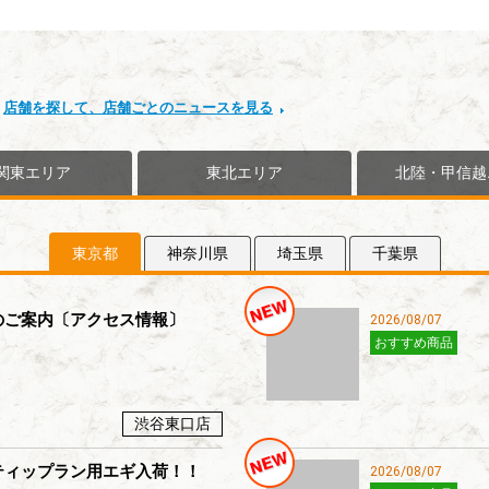
店舗を探して、店舗ごとのニュースを見る
関東エリア
東北エリア
北陸・甲信越
東京都
神奈川県
埼玉県
千葉県
のご案内〔アクセス情報〕
2026/08/07
おすすめ商品
渋谷東口店
ティップラン用エギ入荷！！
2026/08/07