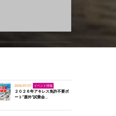
2026/07/27
イベント情報
２０２６年アキレス免許不要ボ
ート“屋外”試乗会…