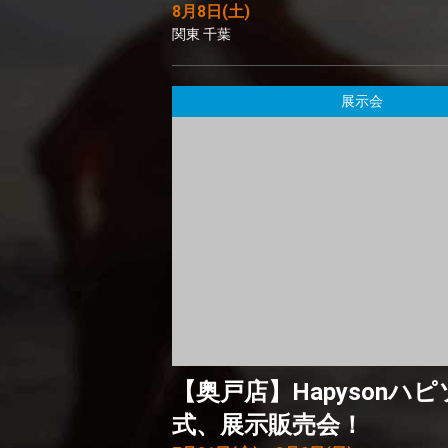
8月8日(土)
関東 千葉
展示会
【奥戸店】Hapysonハ
式、展示販売会！