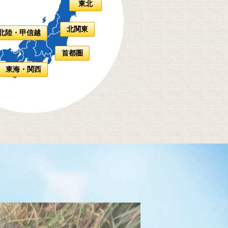
東北
北関東
北陸・甲信越
首都圏
東海・関西