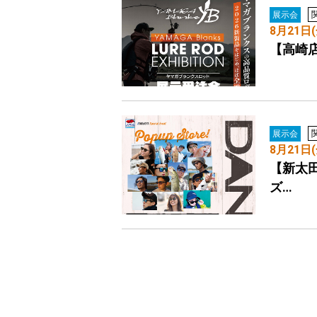
展示会
8月21日
【高崎
展示会
8月21日
【新太田
ズ…