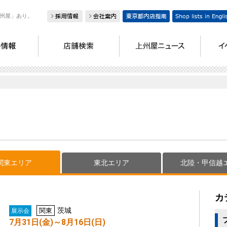
州屋」あり。
関東エリア
東北エリア
北陸・甲信越
カ
茨城
関東
展示会
7月31日(金)～8月16日(日)