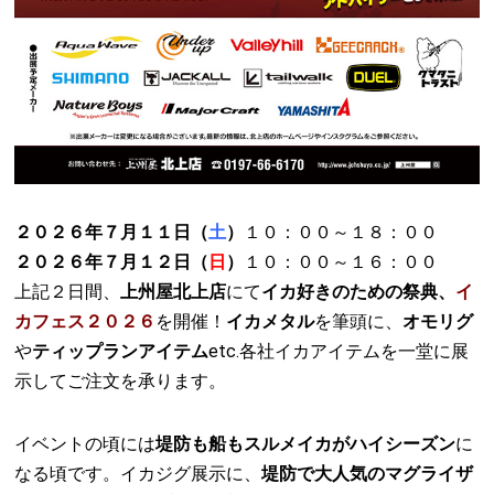
２０２６年７月１１日（
土
）
１０：００～１８：００
２０２６年７月１２日（
日
）
１０：００～１６：００
上記２日間、
上州屋北上店
にて
イカ好きのための祭典、
イ
カフェス２０２６
を開催！
イカメタル
を筆頭に、
オモリグ
や
ティップランアイテム
etc.各社イカアイテムを一堂に展
示してご注文を承ります。
イベントの頃には
堤防も船もスルメイカがハイシーズン
に
なる頃です。イカジグ展示に、
堤防で大人気のマグライザ