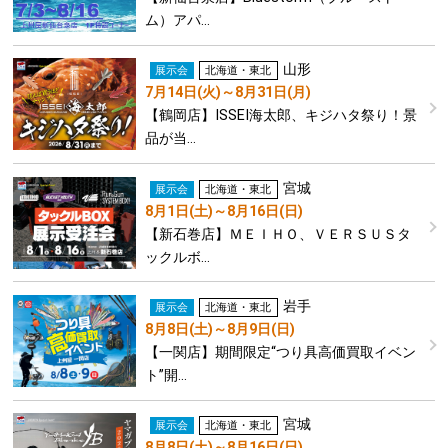
ム）アパ…
山形
展示会
北海道・東北
7月14日(火)～8月31日(月)
【鶴岡店】ISSEI海太郎、キジハタ祭り！景
品が当…
宮城
展示会
北海道・東北
8月1日(土)～8月16日(日)
【新石巻店】ＭＥＩＨＯ、ＶＥＲＳＵＳタ
ックルボ…
岩手
展示会
北海道・東北
8月8日(土)～8月9日(日)
【一関店】期間限定“つり具高価買取イベン
ト”開…
宮城
展示会
北海道・東北
8月8日(土)～8月16日(日)