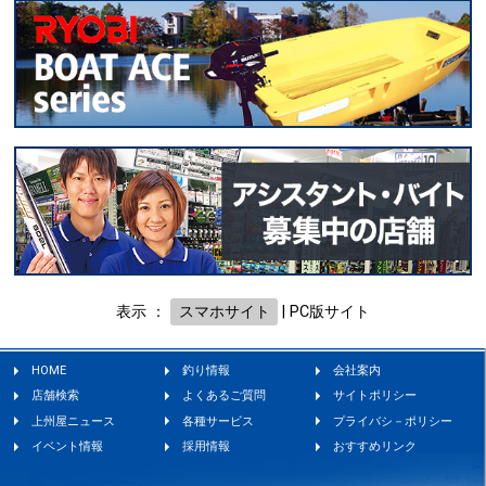
表示 ：
スマホサイト
|
PC版サイト
HOME
釣り情報
会社案内
店舗検索
よくあるご質問
サイトポリシー
上州屋ニュース
各種サービス
プライバシ－ポリシー
イベント情報
採用情報
おすすめリンク