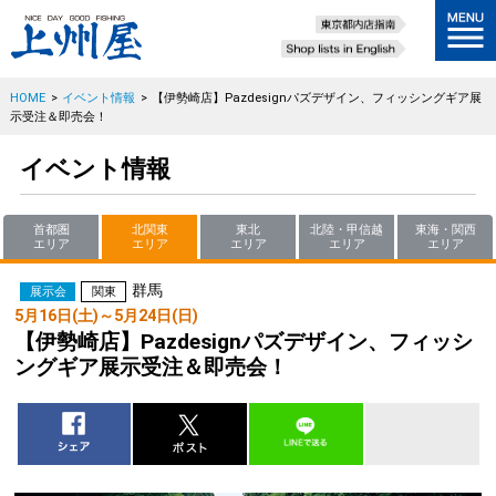
HOME
>
イベント情報
>
【伊勢崎店】Pazdesignパズデザイン、フィッシングギア展
示受注＆即売会！
イベント情報
首都圏
北関東
東北
北陸・甲信越
東海・関西
エリア
エリア
エリア
エリア
エリア
群馬
展示会
関東
5月16日(土)～5月24日(日)
【伊勢崎店】Pazdesignパズデザイン、フィッシ
ングギア展示受注＆即売会！