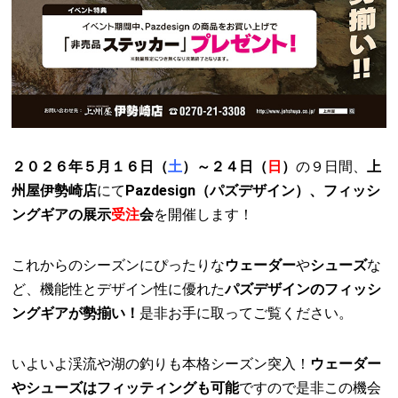
２０２６年５月１６日（
土
）～２４日（
日
）
の９日間、
上
州屋伊勢崎店
にて
Pazdesign（パズデザイン）、フィッシ
ングギアの展示
受注
会
を開催します！
これからのシーズンにぴったりな
ウェーダー
や
シューズ
な
ど、機能性とデザイン性に優れた
パズデザインのフィッシ
ングギアが勢揃い！
是非お手に取ってご覧ください。
いよいよ渓流や湖の釣りも本格シーズン突入！
ウェーダー
やシューズはフィッティングも可能
ですので是非この機会