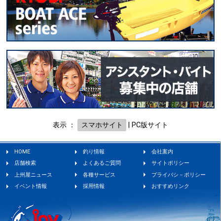
表示 ：
スマホサイト
|
PC版サイト
HOME
釣り情報
会社案内
店舗検索
よくあるご質問
サイトポリシー
上州屋ニュース
各種サービス
プライバシ－ポリシー
イベント情報
採用情報
おすすめリンク