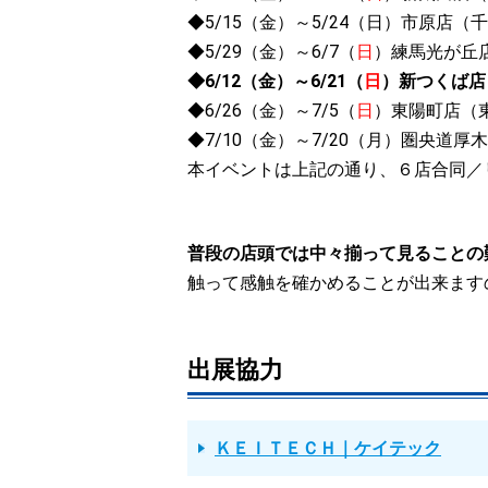
◆5/15（金）～5/24（日）市原店（
◆5/29（金）～6/7（
日
）練馬光が丘
◆6/12（金）～6/21（
日
）新つくば店
◆6/26（金）～7/5（
日
）東陽町店（
◆7/10（金）～7/20（月）圏央道
本イベントは上記の通り、６店合同／
普段の店頭では中々揃って見ることの
触って感触を確かめることが出来ます
出展協力
ＫＥＩＴＥＣＨ｜ケイテック