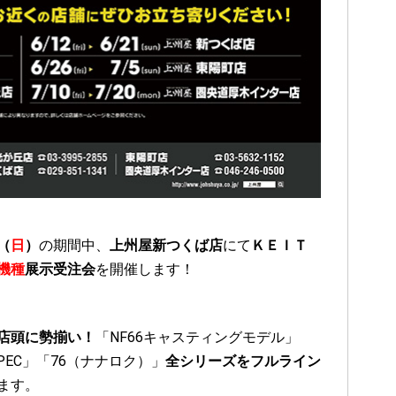
（
日
）
の期間中、
上州屋新つくば店
にて
ＫＥＩＴ
機種
展示受注会
を開催します！
店頭に勢揃い！
「NF66キャスティングモデル」
PEC」「76（ナナロク）」
全シリーズをフルライン
ます。