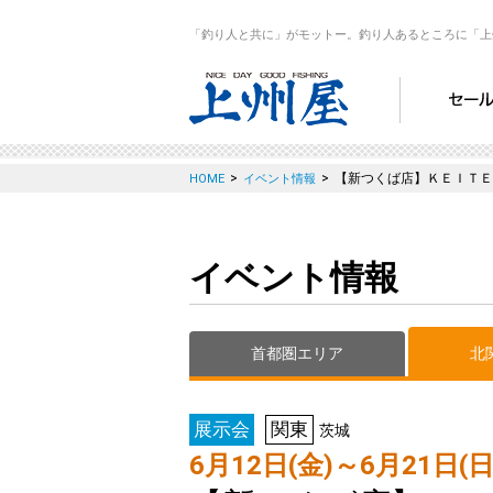
「釣り人と共に」がモットー。釣り人あるところに「上
>
>
【新つくば店】ＫＥＩＴＥ
HOME
イベント情報
イベント情報
首都圏エリア
北
展示会
関東
茨城
6月12日(金)～6月21日(日