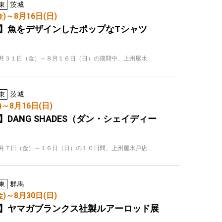
茨城
東
金)～8月16日(日)
】魚をデザインしたポップなTシャツ
月３１日（金）～８月１６日（日）の期間中、上州屋水…
茨城
東
)～8月16日(日)
】DANG SHADES（ダン・シェイディー
月７日（金）～１６日（日）の１０日間、上州屋水戸店…
群馬
東
金)～8月30日(日)
】ヤマガブランクス社製ルアーロッド展