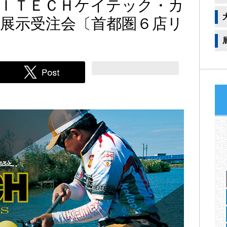
ＩＴＥＣＨケイテック・カ
展示受注会〔首都圏６店リ