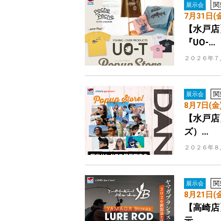
関
展示会
7月31日(
【水戸店
『UO-…
２０２６年７
関
展示会
8月7日(金
【水戸店
ズ）…
２０２６年８
関
展示会
8月21日(
【高崎店
示…