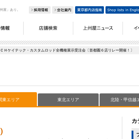
州屋」あり。
ＣＨケイテック・カスタムロッド全機種展示受注会〔首都圏６店リレー開催！〕
関東エリア
東北エリア
北陸・甲信越
カ
)