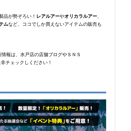
製品が勢ぞろい！
レアルアー
や
オリカラルアー
、
テム
など、ココでしか買えないアイテムの販売も
新情報は、水戸店の店舗ブログやＳＮＳ
で是非チェックしください！