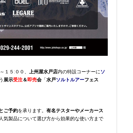
０～１５:００、
上州屋水戸店
内の特設コーナーに
ソ
う
展示
受注
＆
即売
会
「
水戸
ソルトルアー
フェス
とご予約
を承ります。
有名テスターやメーカース
人気製品について選び方から効果的な使い方まで