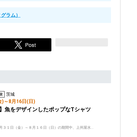
スタグラム）
茨城
東
金)～8月16日(日)
】魚をデザインしたポップなTシャツ
月３１日（金）～８月１６日（日）の期間中、上州屋水…