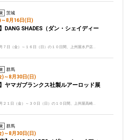
茨城
東
)～8月16日(日)
】DANG SHADES（ダン・シェイディー
月７日（金）～１６日（日）の１０日間、上州屋水戸店…
群馬
東
金)～8月30日(日)
】ヤマガブランクス社製ルアーロッド展
月２１日（金）～３０日（日）の１０日間、上州屋高崎…
群馬
東
金)～8月30日(日)