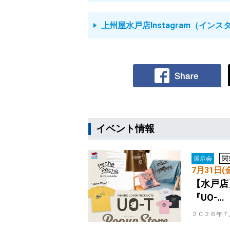
上州屋水戸店Instagram（イン
イベント情報
関
展示会
7月31日(
【水戸店
『UO-…
２０２６年７