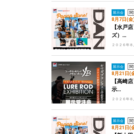
関
展示会
8月7日(金
【水戸店
ズ）…
２０２６年８
関
展示会
8月21日(
【高崎店
示…
２０２６年８
関
展示会
8月21日(