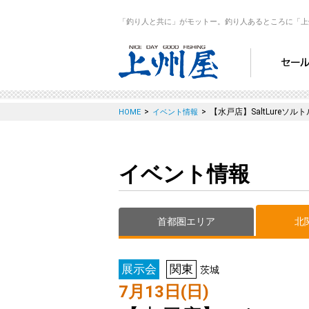
「釣り人と共に」がモットー。釣り人あるところに「上
>
>
【水戸店】SaltLure
HOME
イベント情報
イベント情報
首都圏エリア
北
展示会
関東
茨城
7月13日(日)