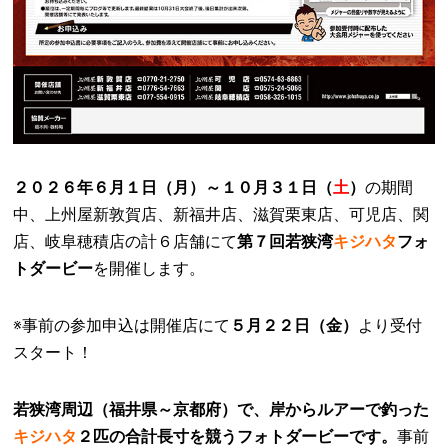
２０２６年６月１日（月）～１０月３１日（
土
）
の期間
中、上州屋新敦賀店、新福井店、滋賀栗東店、可児店、関
店、岐阜穂積店の計６店舗にて
第７回若狭湾
キジハタ
フォ
トダービー
を開催します。
※事前の参加申込は開催店にて
５月２２日（金）
より受付
スタート！
若狭湾周辺（福井県～京都府）で、岸からルアーで釣った
キジハタ
２匹の合計長寸を競うフォトダービーです。
事前