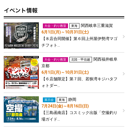
関西
岐阜
三重
滋賀
大会・釣り教室
東海
6月1日(月)～10月31日(土)
【８店合同開催】第６回上州屋伊勢湾マゴ
チフォト…
関西
福井
岐阜
大会・釣り教室
北陸・甲信越
京都
6月1日(月)～10月31日(土)
【６店舗限定】第７回、若狭湾キジハタフ
ォトダー…
静岡
展示会
東海
7月24日(金)～8月16日(日)
【三島函南店】コスミック出版「空撮釣り
場ガイド…