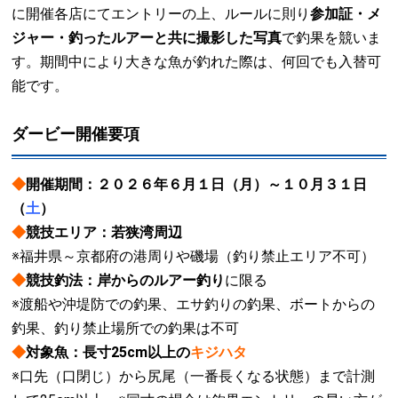
に開催各店にてエントリーの上、ルールに則り
参加証・メ
ジャー・釣ったルアーと共に撮影した写真
で釣果を競いま
す。期間中により大きな魚が釣れた際は、何回でも入替可
能です。
ダービー開催要項
◆
開催期間：
２０２６年６月１日（月）～１０月３１日
（
土
）
◆
競技エリア：若狭湾周辺
※福井県～京都府の港周りや磯場（釣り禁止エリア不可）
◆
競技釣法：岸からのルアー釣り
に限る
※渡船や沖堤防での釣果、エサ釣りの釣果、ボートからの
釣果、釣り禁止場所での釣果は不可
◆
対象魚：長寸25cm以上の
キジハタ
※口先（口閉じ）から尻尾（一番長くなる状態）まで計測