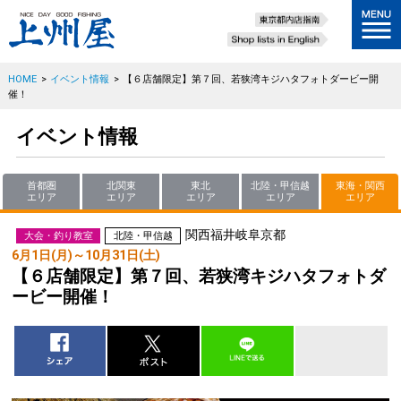
HOME
>
イベント情報
>
【６店舗限定】第７回、若狭湾キジハタフォトダービー開
催！
イベント情報
首都圏
北関東
東北
北陸・甲信越
東海・関西
エリア
エリア
エリア
エリア
エリア
関西
福井
岐阜
京都
大会・釣り教室
北陸・甲信越
6月1日(月)～10月31日(土)
【６店舗限定】第７回、若狭湾キジハタフォトダ
ービー開催！