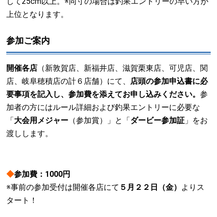
して25cm以上。※同寸の場合は釣果エントリーの早い方が
上位となります。
参加ご案内
開催各店
（新敦賀店、新福井店、滋賀栗東店、可児店、関
店、岐阜穂積店の計６店舗）にて、
店頭の参加申込書に必
要事項を記入し、参加費を添えてお申し込みください。
参
加者の方にはルール詳細および釣果エントリーに必要な
「
大会用メジャー
（参加賞）」と「
ダービー参加証
」をお
渡しします。
◆
参加費：1000円
※事前の参加受付は開催各店にて
５月２２日（金）
よりス
タート！