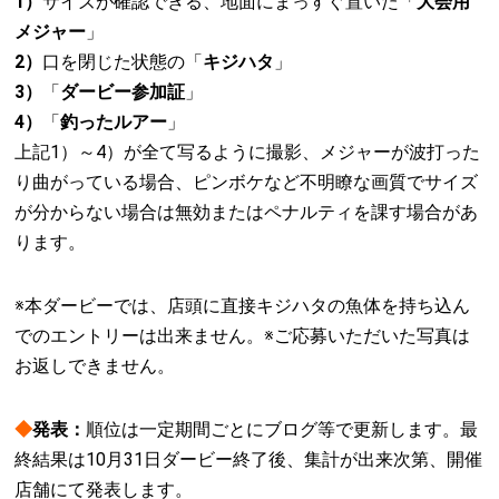
1）
サイズが確認できる、地面にまっすぐ置いた「
大会用
メジャー
」
2）
口を閉じた状態の「
キジハタ
」
3）
「
ダービー参加証
」
4）
「
釣ったルアー
」
上記1）～4）が全て写るように撮影、メジャーが波打った
り曲がっている場合、ピンボケなど不明瞭な画質でサイズ
が分からない場合は無効またはペナルティを課す場合があ
ります。
※本ダービーでは、店頭に直接キジハタの魚体を持ち込ん
でのエントリーは出来ません。※ご応募いただいた写真は
お返しできません。
◆
発表：
順位は一定期間ごとにブログ等で更新します。最
終結果は10月31日ダービー終了後、集計が出来次第、開催
店舗にて発表します。