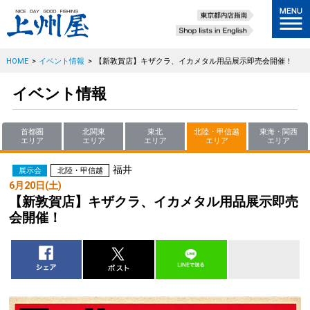
HOME
>
イベント情報
>
【新敦賀店】キザクラ、イカメタル用品展示即売会開催！
イベント情報
首都圏
北関東
東北
北陸・甲信越
東海・関西
エリア
エリア
エリア
エリア
エリア
福井
展示会
北陸・甲信越
6月20日(土)
【新敦賀店】キザクラ、イカメタル用品展示即売
会開催！