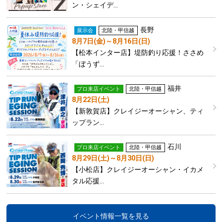
ン・シェイデ…
長野
展示会
北陸・甲信越
8月7日(金)～8月16日(日)
【松本インター店】堤防釣り応援！ささめ
「ぼうず…
福井
プロ来店イベント
北陸・甲信越
8月22日(土)
【新敦賀店】クレイジーオーシャン、ティ
ップラン…
石川
プロ来店イベント
北陸・甲信越
8月29日(土)～8月30日(日)
【小松店】クレイジーオーシャン・イカメ
タル応援…
イベント情報一覧を見る