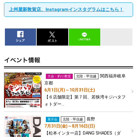
上州屋新敦賀店、Instagramインスタグラムはこちら！
関西
福井
岐阜
大会・釣り教室
北陸・甲信越
京都
6月1日(月)～10月31日(土)
【６店舗限定】第７回、若狭湾キジハタフ
ォトダー…
長野
展示会
北陸・甲信越
7月31日(金)～8月16日(日)
【松本インター店】DANG SHADES（ダ