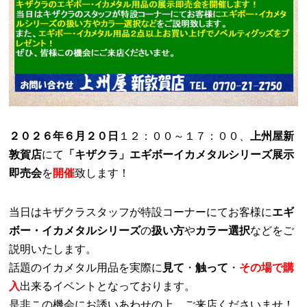
２０２６年６月２０日
１２：００～１７：００、
上州屋新
敦賀店
にて
「キザクラ」エギボーイカメタルシリーズ展示
即売会
を
開催
致します！
当日はキザクラスタッフが特設コーナーにてお客様に
エギ
ボー・イカメタルシリーズ
の
扱い方
や
カラー選択
などをご
説明いたします。
話題のイカメタル用品を実際に
見て
・
触って
・
その場で購
入
出来るイベントとなっております。
是非この機会にお誘いあわせの上、ご来店くださいませ！