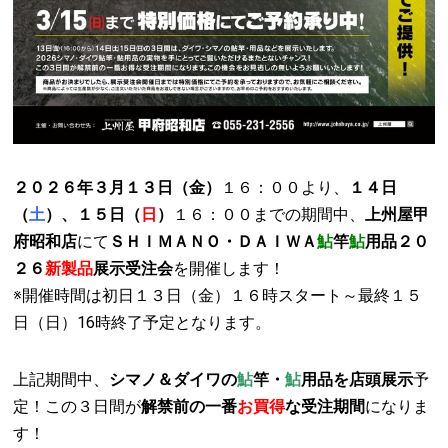
２０２６年３月１３日（金）
１６：００より、
１４日
（
土
）、１５日（
日
）
１６：００までの期間中、
上州屋甲
府昭和店
にて
ＳＨＩＭＡＮＯ・ＤＡＩＷＡ
鮎
竿
鮎
用品２０
２６
新製品
展示受注会
を開催します！
※開催時間は初日１３日（金）１６時スタート～最終１５
日（日）16時終了予定となります。
上記期間中、
シマノ＆ダイワの
鮎
竿・
鮎
用品を店頭展示
予
定！この３日間が
解禁前の一番
お買得
な受注期間
になりま
す！