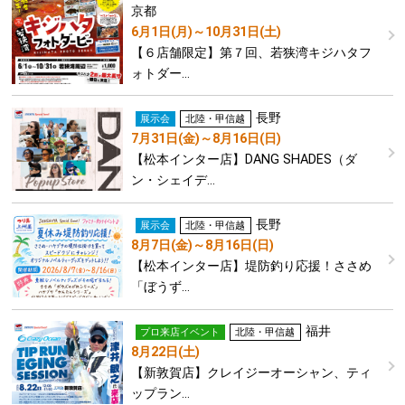
京都
6月1日(月)～10月31日(土)
【６店舗限定】第７回、若狭湾キジハタフ
ォトダー…
長野
展示会
北陸・甲信越
7月31日(金)～8月16日(日)
【松本インター店】DANG SHADES（ダ
ン・シェイデ…
長野
展示会
北陸・甲信越
8月7日(金)～8月16日(日)
【松本インター店】堤防釣り応援！ささめ
「ぼうず…
福井
プロ来店イベント
北陸・甲信越
8月22日(土)
【新敦賀店】クレイジーオーシャン、ティ
ップラン…