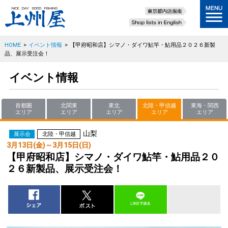
HOME
>
イベント情報
>
【甲府昭和店】シマノ・ダイワ鮎竿・鮎用品２０２６新製
品、展示受注会！
イベント情報
首都圏
北関東
東北
北陸・甲信越
東海・関西
エリア
エリア
エリア
エリア
エリア
山梨
展示会
北陸・甲信越
3月13日(金)～3月15日(日)
【甲府昭和店】シマノ・ダイワ鮎竿・鮎用品２０
２６新製品、展示受注会！