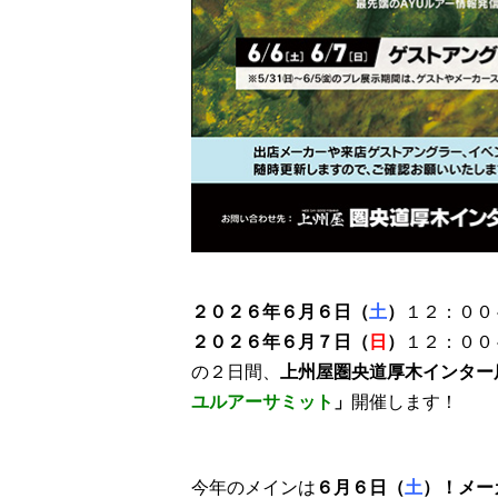
２０２６年６月６日（
土
）
１２：００
２０２６年６月７日（
日
）
１２：００
の２日間、
上州屋圏央道厚木インター
ユルアーサミット
」
開催します！
今年のメインは
６月６日（
土
）！
メー