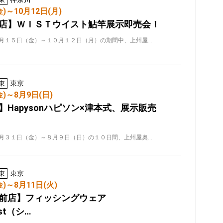
金)～10月12日(月)
店】ＷＩＳＴウイスト鮎竿展示即売会！
月１５日（金）～１０月１２日（月）の期間中、上州屋…
東京
東
金)～8月9日(日)
】Hapysonハピソン×津本式、展示販売
月３１日（金）～８月９日（日）の１０日間、上州屋奥…
東京
東
金)～8月11日(火)
前店】フィッシングウェア
ast（シ…