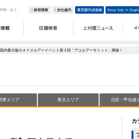
州屋」あり。
国内最大級のＡＹＵルアーイベント第３回「アユルアーサミット」開催！
関東エリア
東北エリア
北陸・甲信越
カ