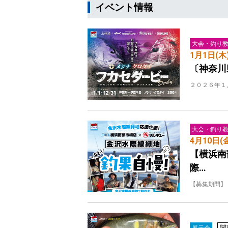
イベント情報
大会・釣り
1月1日(木
〔神奈川
２０２６年１
大会・釣り
4月10日(
【横浜南
際…
【募集期間】
関
展示会