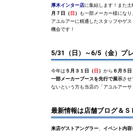
厚木インター店
に集結します！また土
月７日（
日
）
も一部メーカー様になり
アユルアーに精通したスタッフやゲス
機会です！
5/31（日）～6/5（金）
今年は
５月３１日（
日
）
から
６月５日
一部メーカーブースを先行で展示
させ
ないという方も当店の「アユルアーサ
最新情報は店舗ブログ＆Ｓ
来店ゲストアングラー
、
イベント内容