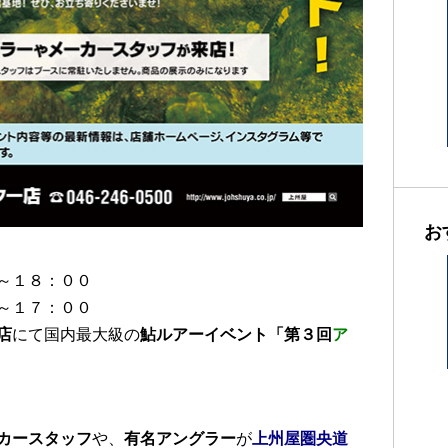
お
～１８：００
～１７：００
店
にて国内最大級の
鮎ルアーイベント「第３回
ア
カースタッフ
や、
有名アングラー
が
上州屋圏央道