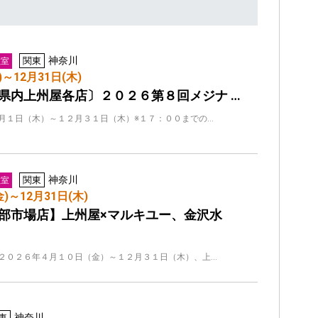
神奈川
関東
教室
)～12月31日(木)
県内上州屋各店〕２０２６第８回メジナ …
月１日（木）～１２月３１日（木）※１７：００までの…
神奈川
関東
教室
金)～12月31日(木)
部市場店】上州屋×マルキユー、金沢水
２０２６年４月１０日（金）～１２月３１日（木）、上…
神奈川
東