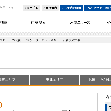
州屋」あり。
スロッドの元祖「アリゲーターロッド＆リール」展示受注会！
関東エリア
東北エリア
北陸・甲信越
カ
)