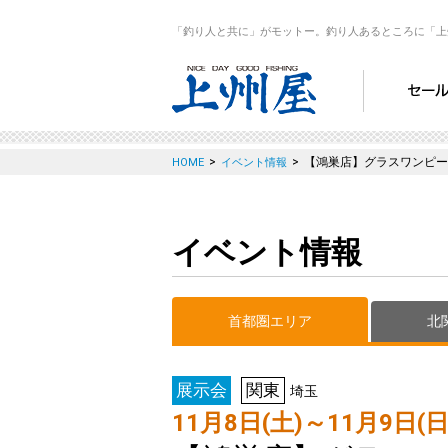
「釣り人と共に」がモットー。釣り人あるところに「上
>
>
【鴻巣店】グラスワンピー
HOME
イベント情報
イベント情報
首都圏エリア
北
展示会
関東
埼玉
11月8日(土)～11月9日(日