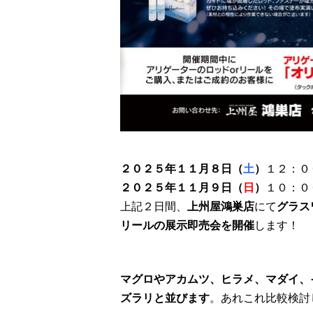
２０２５年１１月８日（
土
）
１２：０
２０２５年１１月９日（
日
）
１０：０
上記２日間、
上州屋鴻巣店
にて
グラス
リールの展示即売会を開催
します！
マグロやアカムツ、ヒラメ、マダイ、
ズラリと並びます
。あれこれ比較検討