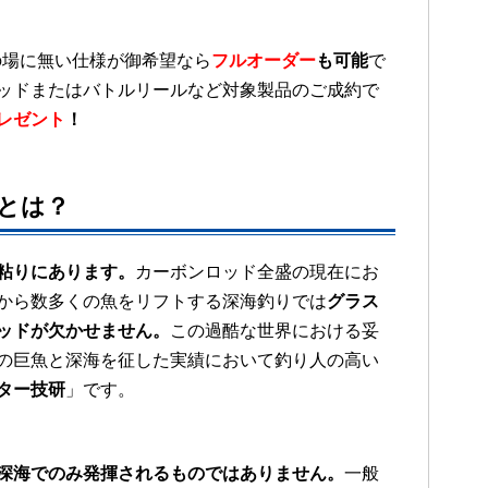
の場に無い仕様が御希望なら
フルオーダー
も可能
で
ッドまたはバトルリールなど対象製品のご成約で
レゼント
！
とは？
粘りにあります。
カーボンロッド全盛の現在にお
から数多くの魚をリフトする深海釣りでは
グラス
ッドが欠かせません。
この過酷な世界における妥
の巨魚と深海を征した実績において釣り人の高い
ター技研
」です。
深海でのみ発揮されるものではありません。
一般