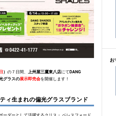
お
日
）
の７日間
、
上州屋三鷹東八店
にて
DANG
光グラスの
展示即売会
を開催します！
ティ生まれの偏光グラスブランド
ボーダーとして活躍するクリス・ ベレスフォード