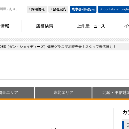
州屋」あり。
HADES（ダン・シェイディーズ）偏光グラス展示即売会！スタッフ来店日も！
関東エリア
東北エリア
北陸・甲信越
カ