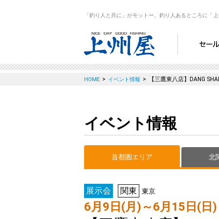
「釣り人と共に」がモットー。釣り人あるところに「上
>
>
【三鷹東八店】DANG S
HOME
イベント情報
イベント情報
首都圏エリア
北
展示会
関東
東京
6月9日(月)～6月15日(日)