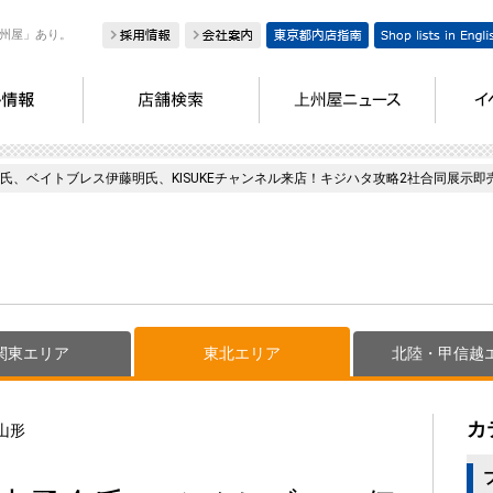
州屋」あり。
氏、ベイトブレス伊藤明氏、KISUKEチャンネル来店！キジハタ攻略2社合同展示即
関東エリア
東北エリア
北陸・甲信越
カ
山形