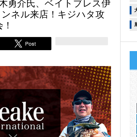
木勇介氏、ベイトブレス伊
チャンネル来店！キジハタ攻
会！