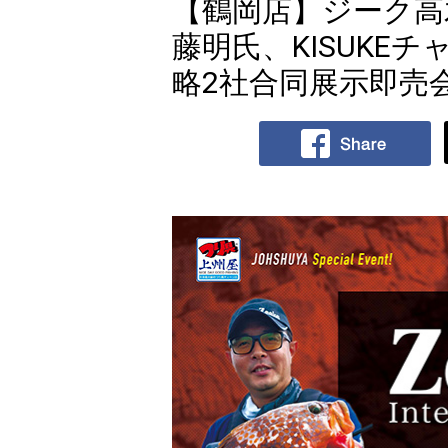
【鶴岡店】ジーク高
藤明氏、KISUKE
略2社合同展示即売