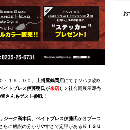
お
０～１９：００、
上州屋鶴岡店
にてキジハタ攻略
ベイトブレス伊藤明氏が
来店
し２社合同展示即売
ルの皆さんもゲスト参戦！
は
ジーク高木氏、ベイトブレス伊藤氏
が各ブース
さらに解説の分かりやすさで定評がある
ＫＩＳＵ