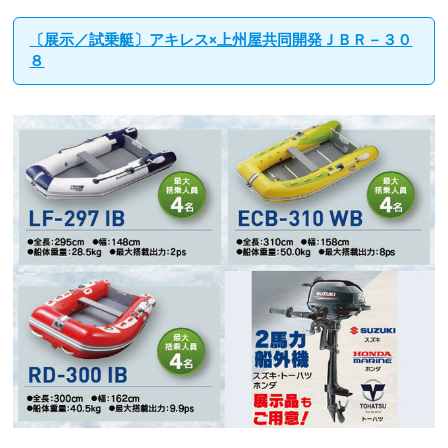
〔展示／試乗艇〕アキレス×上州屋共同開発ＪＢＲ－３０
８