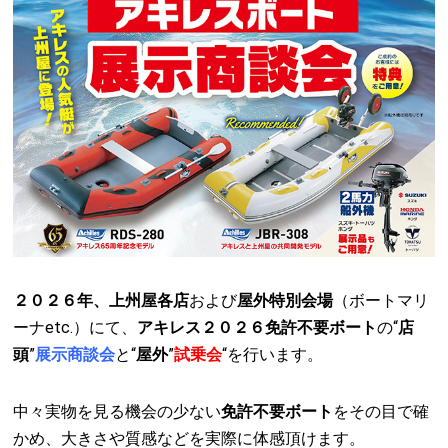
２０２６年、上州屋各店
および
屋外特別会場
（ボートマリ
ーナetc.）にて、
アキレス２０２６免許不要ボート
の“
店
頭
”
展示商談会
と“
屋外
”
試乗会
“を行います。
中々実物を見る機会の少ない
免許不要ボート
をその目で確
かめ、大きさや質感などを実際に体感頂けます。