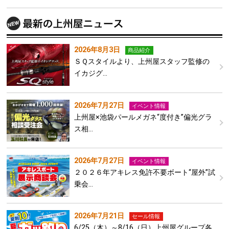
2026年8月3日
商品紹介
ＳＱスタイルより、上州屋スタッフ監修の
イカジグ…
2026年7月27日
イベント情報
上州屋×池袋パールメガネ“度付き”偏光グラ
ス相…
2026年7月27日
イベント情報
２０２６年アキレス免許不要ボート“屋外”試
乗会…
2026年7月21日
セール情報
6/25（木）～8/16（日）上州屋グループ各