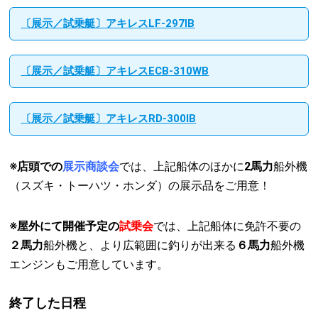
〔展示／試乗艇〕アキレスLF-297IB
〔展示／試乗艇〕アキレスECB-310WB
〔展示／試乗艇〕アキレスRD-300IB
※店頭での
展示商談会
では、上記船体のほかに
2馬力
船外機
（スズキ・トーハツ・ホンダ）の展示品をご用意！
※屋外にて開催予定の
試乗会
では、上記船体に免許不要の
２馬力
船外機と、より広範囲に釣りが出来る
６馬力
船外機
エンジンもご用意しています。
終了した日程