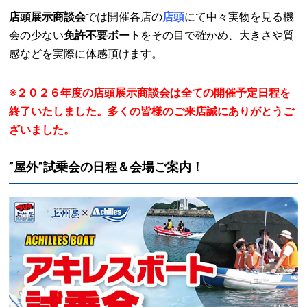
店頭展示商談会
では開催各店の
店頭
にて中々実物を見る機
会の少ない
免許不要ボート
をその目で確かめ、大きさや質
感などを実際に体感頂けます。
※２０２６年度の店頭展示商談会は全ての開催予定日程を
終了いたしました。多くの皆様のご来店誠にありがとうご
ざいました。
”屋外”試乗会の日程＆会場ご案内！