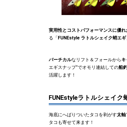
実用性とコストパフォーマンスに優れた上
る「
FUNEstyle ラトルシェイク蛸エギ
バーチカル
なリフト＆フォールから
キ
エギスナップ”でオモリ連結しての
船
活躍します！
FUNEstyleラトルシェイ
海底にへばりついたタコを剥がす
太軸
タコも寄せて来ます！