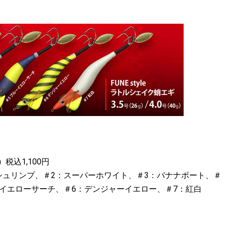
g）
税込1,100円
シュリンプ、＃2：スーパーホワイト、＃3：バナナボート、＃
ーイエローサーチ、＃6：デンジャーイエロー、＃7：紅白