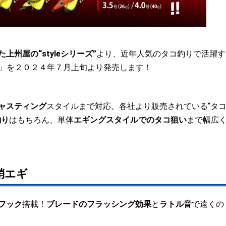
州屋の“styleシリーズ”
より、近年人気のタコ釣りで活躍す
」を２０２４年７月上旬より発売します！
ャスティング
スタイルまで対応。各社より販売されている“タ
釣り
はもちろん、単体
エギングスタイルでのタコ狙い
まで幅広
ク蛸エギ
フック
搭載！
ブレードのフラッシング効果
と
ラトル音
で遠くの