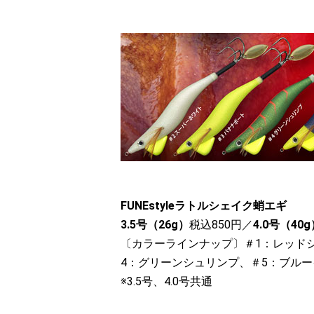
FUNEstyleラトルシェイク蛸エギ
3.5号（26g）
税込850円／
4.0号（40
〔カラーラインナップ〕＃1：レッド
4：グリーンシュリンプ、＃5：ブル
※3.5号、4.0号共通