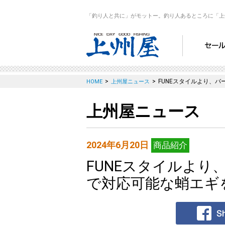
「釣り人と共に」がモットー。釣り人あるところに「上
>
>
FUNEスタイルより、
HOME
上州屋ニュース
上州屋ニュース
2024年6月20日
商品紹介
FUNEスタイルよ
で対応可能な蛸エギ