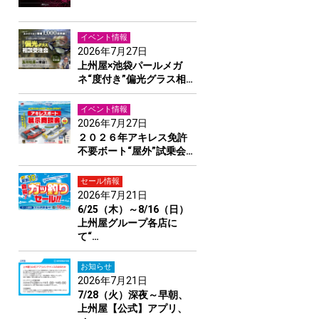
イベント情報
2026年7月27日
上州屋×池袋パールメガ
ネ“度付き”偏光グラス相…
イベント情報
2026年7月27日
２０２６年アキレス免許
不要ボート“屋外”試乗会…
セール情報
2026年7月21日
6/25（木）～8/16（日）
上州屋グループ各店に
て“…
お知らせ
2026年7月21日
7/28（火）深夜～早朝、
上州屋【公式】アプリ、