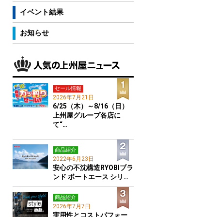
イベント結果
お知らせ
セール情報
2026年7月21日
6/25（木）～8/16（日）
上州屋グループ各店に
て“…
商品紹介
2022年6月23日
安心の不沈構造RYOBIブラ
ンド ボートエース シリ…
商品紹介
2026年7月7日
実用性とコストパフォー