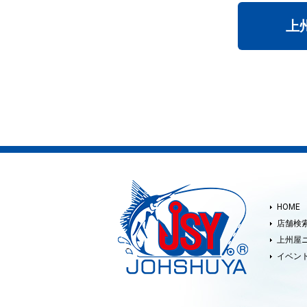
上
HOME
店舗検
上州屋
イベン