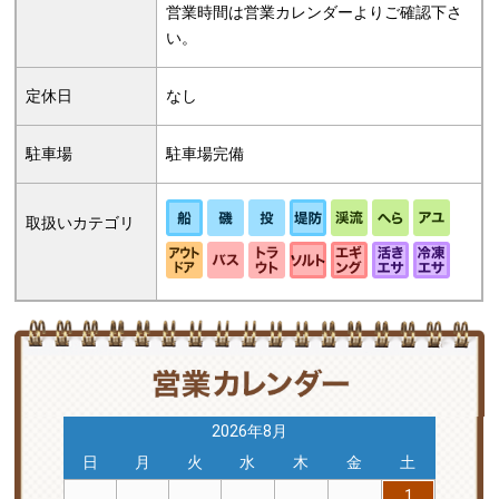
営業時間は営業カレンダーよりご確認下さ
い。
定休日
なし
駐車場
駐車場完備
取扱いカテゴリ
2026年8月
土
日
月
火
水
木
金
土
日
5
1