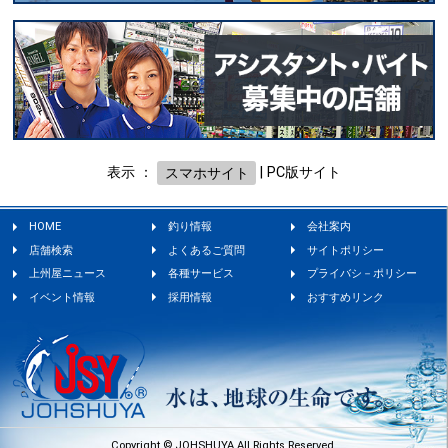
表示 ：
スマホサイト
|
PC版サイト
HOME
釣り情報
会社案内
店舗検索
よくあるご質問
サイトポリシー
上州屋ニュース
各種サービス
プライバシ－ポリシー
イベント情報
採用情報
おすすめリンク
Copyright © JOHSHUYA All Rights Reserved.