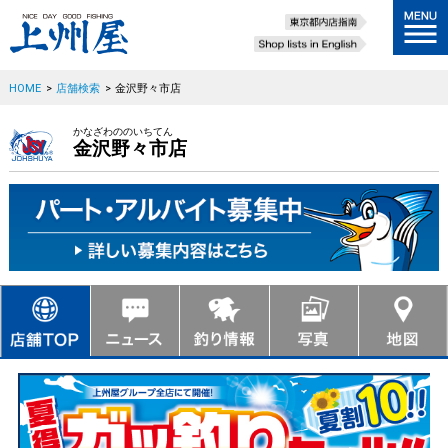
HOME
>
店舗検索
>
金沢野々市店
かなざわののいちてん
金沢野々市店