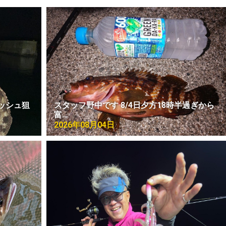
ッシュ狙
スタッフ野中です 8/4日夕方18時半過ぎから
富…
2026年08月04日