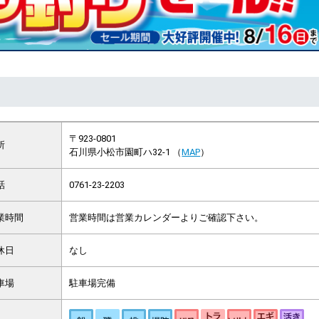
〒923-0801
所
石川県小松市園町ハ32-1 （
MAP
）
話
0761-23-2203
業時間
営業時間は営業カレンダーよりご確認下さい。
休日
なし
車場
駐車場完備