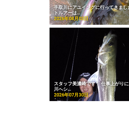
手取川にアユイングに行ってきまし
トルアーは…
2026年08月03日
スタッフ美濃崎です！ 仕事上がり
川へシ…
2026年07月30日