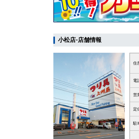
小松店-店舗情報
住
電
営
定
駐