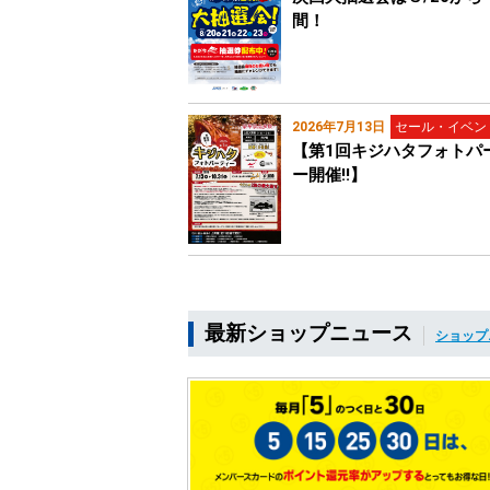
間！
2026年7月13日
セール・イベン
【第1回キジハタフォトパ
ー開催!!】
最新ショップニュース
ショップ