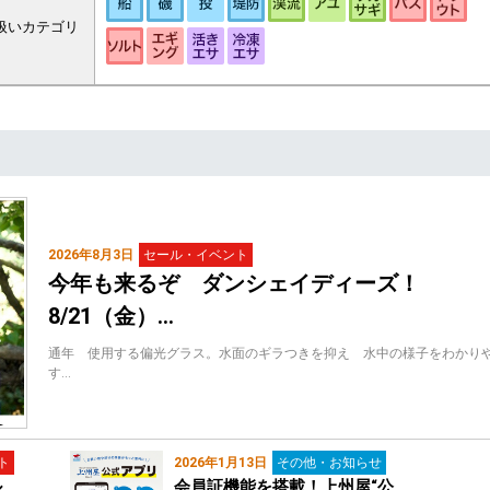
扱いカテゴリ
2026年8月3日
セール・イベント
今年も来るぞ ダンシェイディーズ！
8/21（金）…
通年 使用する偏光グラス。水面のギラつきを抑え 水中の様子をわかり
す…
ト
2026年1月13日
その他・お知らせ
ル
会員証機能を搭載！上州屋“公