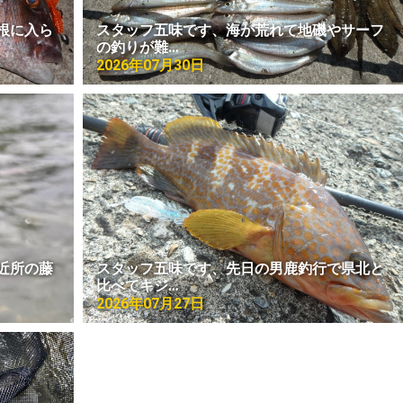
根に入ら
スタッフ五味です、海が荒れて地磯やサーフ
の釣りが難…
2026年07月30日
近所の藤
スタッフ五味です、先日の男鹿釣行で県北と
比べてキジ…
2026年07月27日