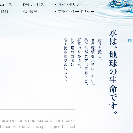
ニュース
各種サービス
サイトポリシー
ト情報
採用情報
プライバシーポリシー
 JAPAN
&
FISH
&
FUNEMAGA
&
TIDE GRAPH
ffshore
knot
tackle
rod
spinningreel
baitreel