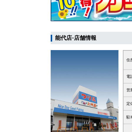
能代店-店舗情報
住
電
営
定
駐