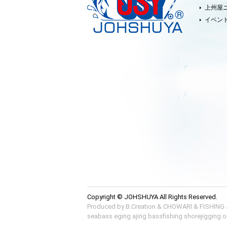
上州屋
イベン
Copyright © JOHSHUYA All Rights Reserved.
Produced by
B.Creation
&
CHOWARI
&
FISHING
seabass
eging
ajing
bassfishing
shorejigging
o