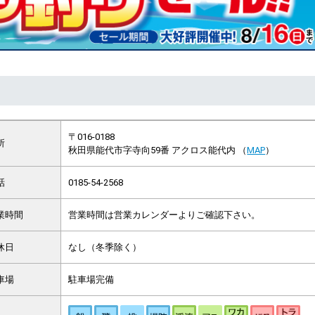
〒016-0188
所
秋田県能代市字寺向59番 アクロス能代内 （
MAP
）
話
0185-54-2568
業時間
営業時間は営業カレンダーよりご確認下さい。
休日
なし（冬季除く）
車場
駐車場完備