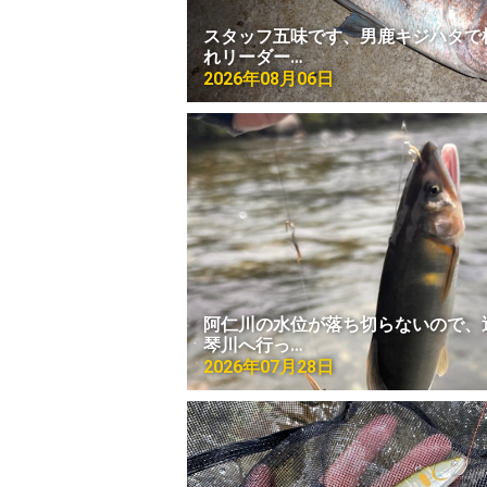
スタッフ五味です、男鹿キジハタで
れリーダー…
2026年08月06日
阿仁川の水位が落ち切らないので、
琴川へ行っ…
2026年07月28日