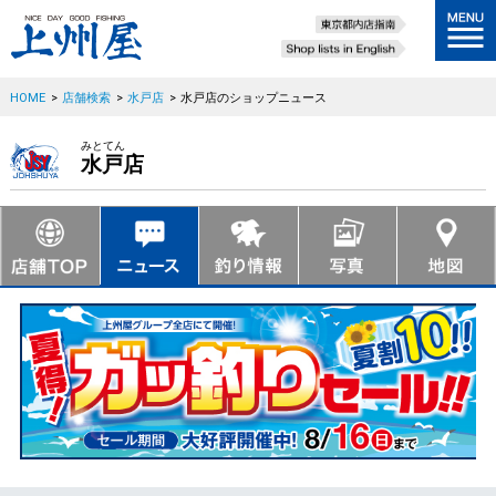
HOME
>
店舗検索
>
水戸店
>
水戸店のショップニュース
みとてん
水戸店