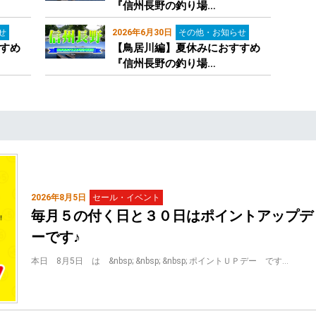
『信州長野の釣り場…
せ
2026年6月30日
その他・お知らせ
すめ
【鳥居川編】夏休みにおすすめ
『信州長野の釣り場…
2026年8月5日
セール・イベント
毎月５の付く日と３０日はポイントアップデ
ーです♪
本日 8月5日 は &nbsp; &nbsp; &nbsp; ポイントＵＰデー です…