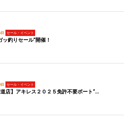
6日
セール・イベント
ガッ釣りセール”開催！
0日
セール・イベント
道店】アキレス２０２５免許不要ボート“…