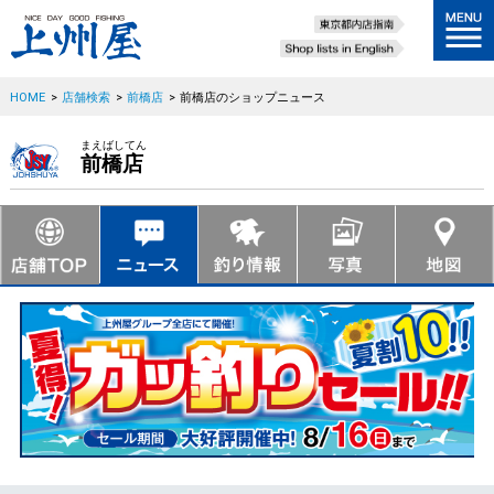
HOME
>
店舗検索
>
前橋店
>
前橋店のショップニュース
まえばしてん
前橋店