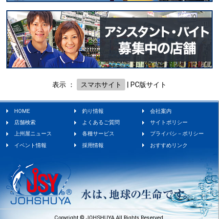
表示 ：
スマホサイト
|
PC版サイト
HOME
釣り情報
会社案内
店舗検索
よくあるご質問
サイトポリシー
上州屋ニュース
各種サービス
プライバシ－ポリシー
イベント情報
採用情報
おすすめリンク
Copyright © JOHSHUYA All Rights Reserved.