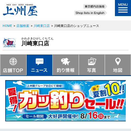
HOME
>
店舗検索
>
川崎東口店
>
川崎東口店のショップニュース
かわさきひがしぐちてん
川崎東口店