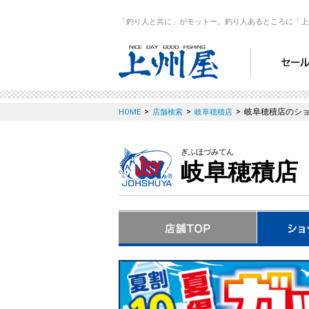
「釣り人と共に」がモットー。釣り人あるところに「上
>
>
>
岐阜穂積店のシ
HOME
店舗検索
岐阜穂積店
ぎふほづみてん
岐阜穂積店