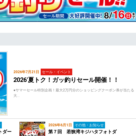
2026年7月21日
セール・イベント
2026'夏トク！ガッ釣りセール開催！！
●サマーセール特別企画！最大2万円分のショッピングクーポン券が当たる
大…
せ
2026年6月1日
その他・お知らせ
トダー
第７回 若狭湾キジハタフォトダ