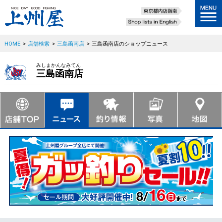
HOME
>
店舗検索
>
三島函南店
>
三島函南店のショップニュース
みしまかんなみてん
三島函南店