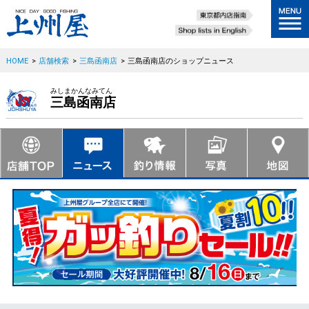
HOME
>
店舗検索
>
三島函南店
>
三島函南店のショップニュース
みしまかんなみてん
三島函南店