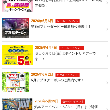
6/14(日)本日最終日！上州屋×ＤＡＩＷＡ限
定特別…
2026年6月6日
セール・イベント
第8回フカセダービー最新順位発表！！
2026年6月4日
セール・イベント
明日６月５日(金)はポイントＵＰデーで
す！！
2026年6月2日
セール・イベント
6月アプリクーポンのご案内です！
2026年5月29日
セール・イベント
鮎ルアーイベント５/３１（日）まで開催