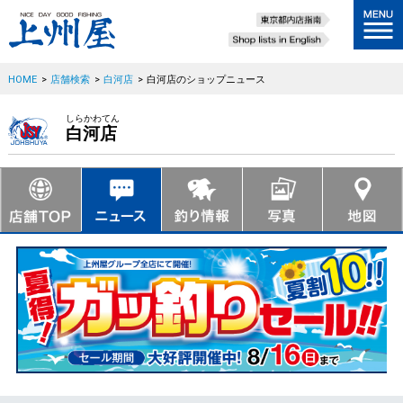
HOME
>
店舗検索
>
白河店
>
白河店のショップニュース
しらかわてん
白河店