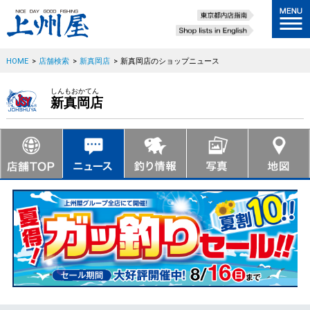
HOME
>
店舗検索
>
新真岡店
>
新真岡店のショップニュース
しんもおかてん
新真岡店