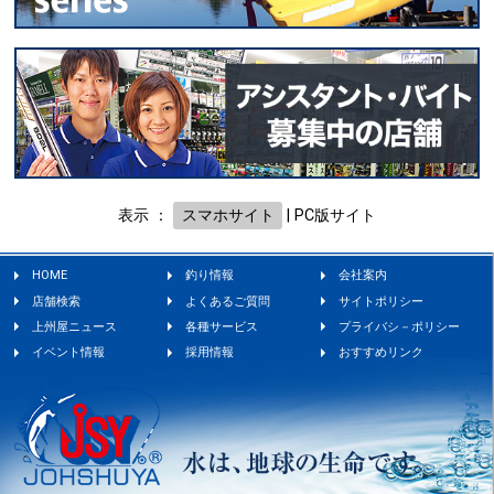
表示 ：
スマホサイト
|
PC版サイト
HOME
釣り情報
会社案内
店舗検索
よくあるご質問
サイトポリシー
上州屋ニュース
各種サービス
プライバシ－ポリシー
イベント情報
採用情報
おすすめリンク