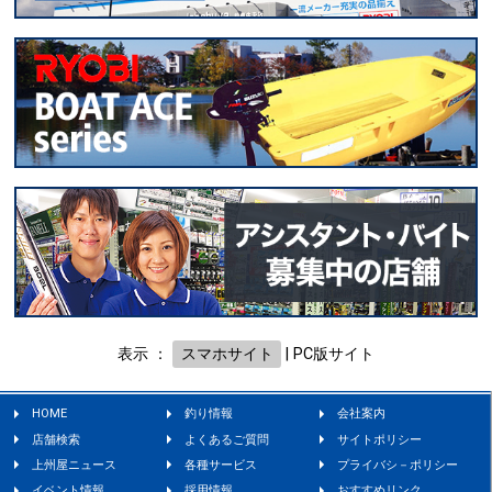
表示 ：
スマホサイト
|
PC版サイト
HOME
釣り情報
会社案内
店舗検索
よくあるご質問
サイトポリシー
上州屋ニュース
各種サービス
プライバシ－ポリシー
イベント情報
採用情報
おすすめリンク