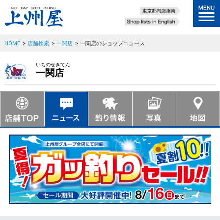
HOME
>
店舗検索
>
一関店
>
一関店のショップニュース
いちのせきてん
一関店