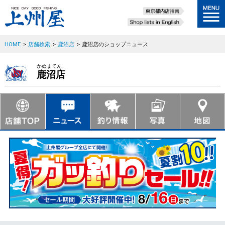
HOME
>
店舗検索
>
鹿沼店
>
鹿沼店のショップニュース
かぬまてん
鹿沼店