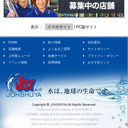
表示 ：
スマホサイト
|
PC版サイト
HOME
釣り情報
会社案内
店舗検索
よくあるご質問
サイトポリシー
上州屋ニュース
各種サービス
プライバシ－ポリシー
イベント情報
採用情報
おすすめリンク
Copyright © JOHSHUYA All Rights Reserved.
Produced by
B.Creation
&
CHOWARI
&
FISHING JAPAN
&
FISH
&
FUNEMAGA
&
TIDE GRAPH
seabass
eging
ajing
bassfishing
shorejigging
offshore
knot
tackle
rod
spinningreel
baitreel