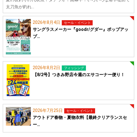
太刀魚が釣れ…
2026年8月4日
セール・イベント
サングラスメーカー『goodr/グダー』ポップアッ
プ…
2026年8月2日
フィッシング
【8/2号】つきみ野店今週のエサコーナー便り！
2026年7月25日
セール・イベント
アウトドア春物・夏物衣料【最終クリアランスセ
ー…