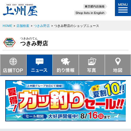
HOME
>
店舗検索
>
つきみ野店
>
つきみ野店のショップニュース
つきみのてん
つきみ野店