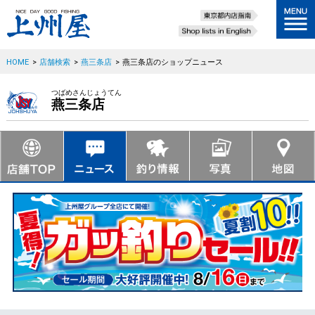
HOME
>
店舗検索
>
燕三条店
>
燕三条店のショップニュース
つばめさんじょうてん
燕三条店