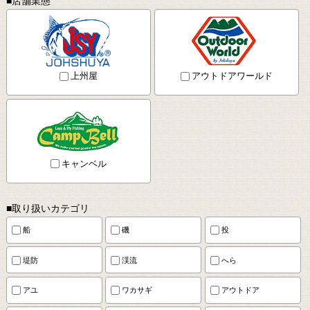
■店舗業態
上州屋
アウトドアワールド
キャンベル
■取り扱いカテゴリ
船
磯
投
堤防
渓流
へら
アユ
ワカサギ
アウトドア