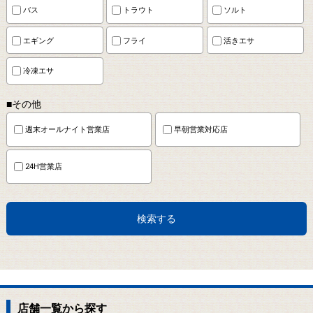
バス
トラウト
ソルト
エギング
フライ
活きエサ
冷凍エサ
■その他
週末オールナイト営業店
早朝営業対応店
24H営業店
検索する
店舗一覧から探す