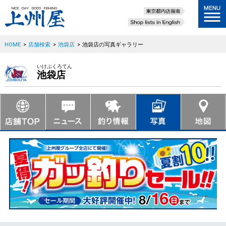
HOME
>
店舗検索
>
池袋店
>
池袋店の写真ギャラリー
いけぶくろてん
池袋店