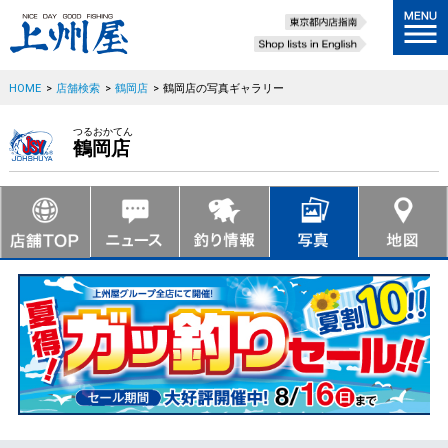
HOME
>
店舗検索
>
鶴岡店
>
鶴岡店の写真ギャラリー
つるおかてん
鶴岡店