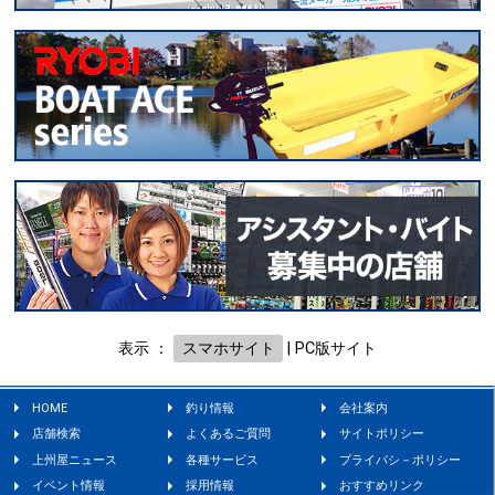
表示 ：
スマホサイト
|
PC版サイト
HOME
釣り情報
会社案内
店舗検索
よくあるご質問
サイトポリシー
上州屋ニュース
各種サービス
プライバシ－ポリシー
イベント情報
採用情報
おすすめリンク