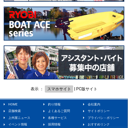
表示 ：
スマホサイト
|
PC版サイト
HOME
釣り情報
会社案内
店舗検索
よくあるご質問
サイトポリシー
上州屋ニュース
各種サービス
プライバシ－ポリシー
イベント情報
採用情報
おすすめリンク