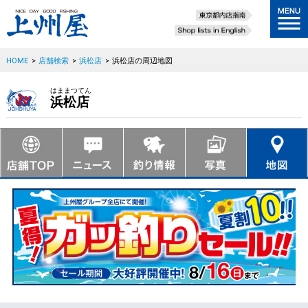
HOME
>
店舗検索
>
浜松店
>
浜松店の周辺地図
はままつてん
浜松店