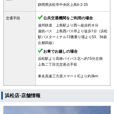
静岡県浜松市中央区上島6-2-25
公共交通機関をご利用の場合
交通手段
遠州鉄道 上島駅より西へ徒歩約８分
遠鉄バス 上島西バス停より徒歩1分（浜松
駅バスターミナル13番乗り場より53、56萩
丘都田線）
お車でお越しの場合
浜松駅より高林バイパス北へ約15分左側
上島二丁目北交差点手前
東名高速三方原スマートICより約3km
浜松店-店舗情報