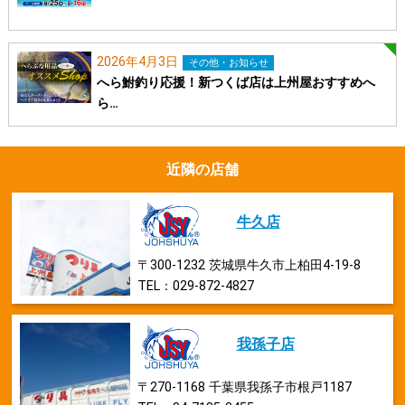
2026年4月3日
その他・お知らせ
へら鮒釣り応援！新つくば店は上州屋おすすめへ
ら…
近隣の店舗
牛久店
〒300-1232 茨城県牛久市上柏田4-19-8
TEL：029-872-4827
我孫子店
〒270-1168 千葉県我孫子市根戸1187