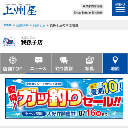
HOME
>
店舗検索
>
我孫子店
>
我孫子店の周辺地図
あびこてん
我孫子店