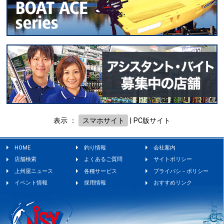
表示 ：
スマホサイト
|
PC版サイト
HOME
釣り情報
会社案内
店舗検索
よくあるご質問
サイトポリシー
上州屋ニュース
各種サービス
プライバシ－ポリシー
イベント情報
採用情報
おすすめリンク