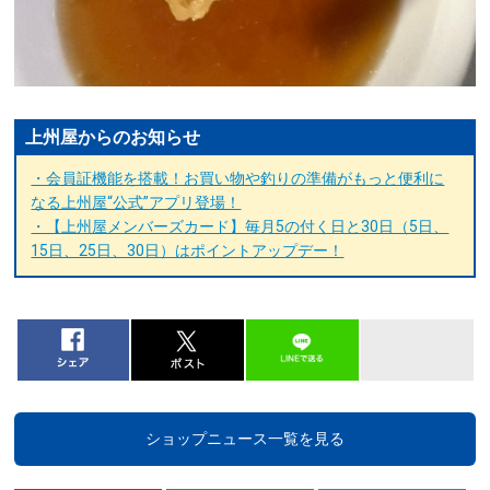
上州屋からのお知らせ
・会員証機能を搭載！お買い物や釣りの準備がもっと便利に
なる上州屋“公式”アプリ登場！
・【上州屋メンバーズカード】毎月5の付く日と30日（5日、
15日、25日、30日）はポイントアップデー！
ショップニュース一覧を見る