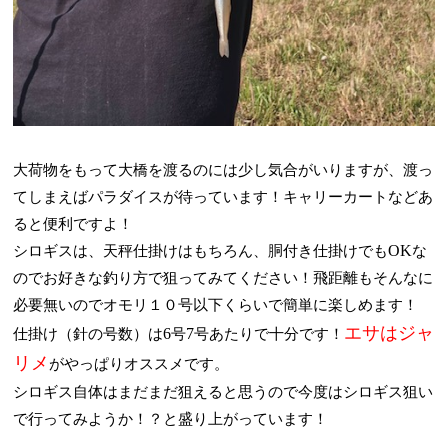
大荷物をもって大橋を渡るのには少し気合がいりますが、渡っ
てしまえばパラダイスが待っています！キャリーカートなどあ
ると便利ですよ！
OK
シロギスは、天秤仕掛けはもちろん、胴付き仕掛けでも
な
のでお好きな釣り方で狙ってみてください！飛距離もそんなに
必要無いのでオモリ１０号以下くらいで簡単に楽しめます！
エサはジャ
6
7
仕掛け（針の号数）は
号
号あたりで十分です！
リメ
がやっぱりオススメです。
シロギス自体はまだまだ狙えると思うので今度はシロギス狙い
で行ってみようか！？と盛り上がっています！