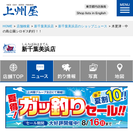
HOME
>
店舗検索
>
新千葉美浜店
>
新千葉美浜店のショップニュース
>
木更津・中
の島公園シロギス釣行！！
しんちばみはまてん
新千葉美浜店