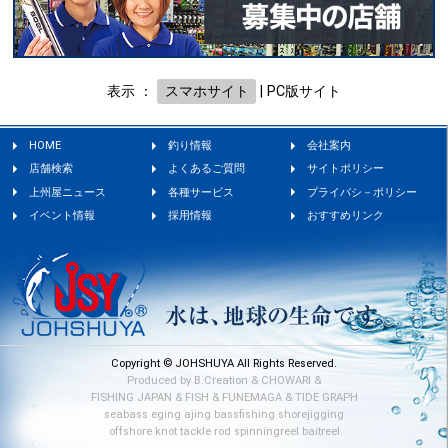
表示 ：
スマホサイト
|
PC版サイト
HOME
釣り情報
会社案内
店舗検索
よくあるご質問
サイトポリシー
上州屋ニュース
各種サービス
プライバシ－ポリシー
イベント情報
採用情報
おすすめリンク
Copyright © JOHSHUYA All Rights Reserved.
Produced by
B.Creation
&
CHOWARI
&
FISHING JAPAN
&
FISH
&
FUNEMAGA
&
TIDE GRAPH
seabass
eging
ajing
bassfishing
shorejigging
offshore
knot
tackle
rod
spinningreel
baitreel