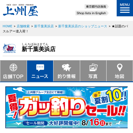
HOME
>
店舗検索
>
新千葉美浜店
>
新千葉美浜店のショップニュース
>
★話題のバ
スルアー達入荷！
しんちばみはまてん
新千葉美浜店