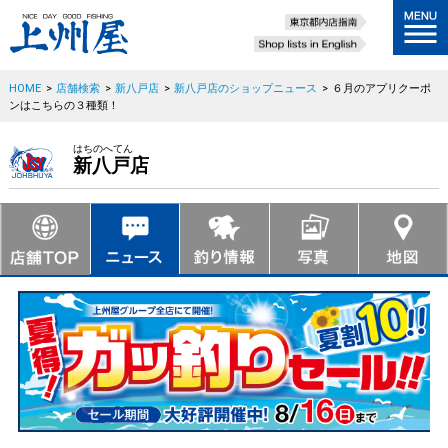
HOME
>
店舗検索
>
新八戸店
>
新八戸店のショップニュース
>
６月のアプリクーポ
ンはこちらの３種類！
はちのへてん
新八戸店