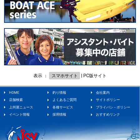
表示 ：
スマホサイト
|
PC版サイト
HOME
釣り情報
会社案内
店舗検索
よくあるご質問
サイトポリシー
上州屋ニュース
各種サービス
プライバシ－ポリシー
イベント情報
採用情報
おすすめリンク