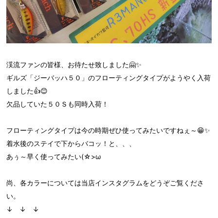
渓流ファンの皆様、お待たせ致しました🤗✨
ギルズ「ジーバッハ５０」のフローティングタイプがようやく入荷
しました👍😊
欠品していた５０Ｓも同時入荷！
フローティングタイプは今の時期ぜひ使ってみたいですねぇ～😁✨
着水後のステイで下からバコッ！と、、、
あぅ～早く使ってみたい(☆>ω
尚、各カラーについては当店インスタグラムをどうぞご覧くださ
い。
↓ ↓ ↓