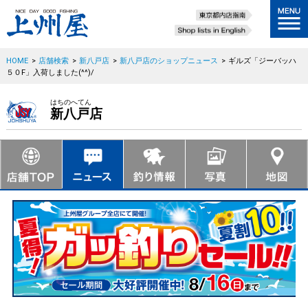
HOME
>
店舗検索
>
新八戸店
>
新八戸店のショップニュース
>
ギルズ「ジーバッハ
５０F」入荷しました(^^)/
はちのへてん
新八戸店