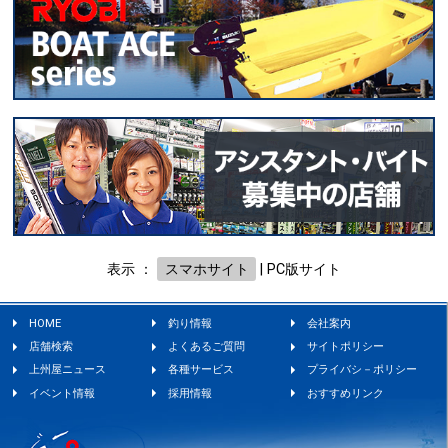
表示 ：
スマホサイト
|
PC版サイト
HOME
釣り情報
会社案内
店舗検索
よくあるご質問
サイトポリシー
上州屋ニュース
各種サービス
プライバシ－ポリシー
イベント情報
採用情報
おすすめリンク