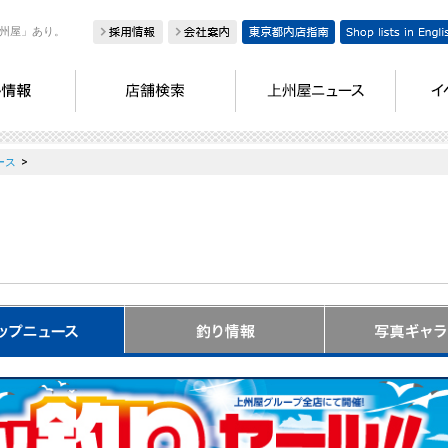
州屋」あり。
>
ース