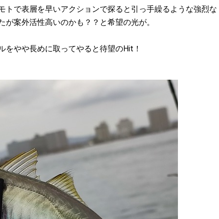
モトで表層を早いアクションで探ると引っ手繰るような強烈な
たが案外活性高いのかも？？と希望の光が。
をやや長めに取ってやると待望のHit！