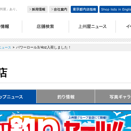
州屋」あり。
>
パワーロール3/4oz入荷しました！
ニュース
店