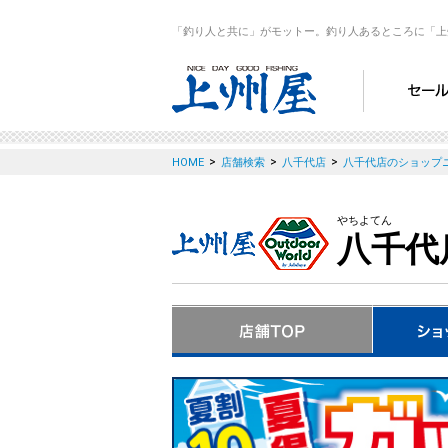
「釣り人と共に」がモットー。釣り人あるところに「上
>
>
>
HOME
店舗検索
八千代店
八千代店のショップ
やちよてん
八千代