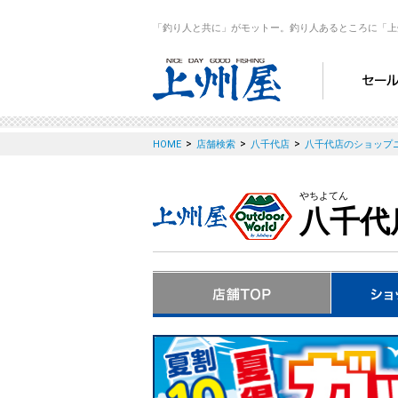
「釣り人と共に」がモットー。釣り人あるところに「上
>
>
>
HOME
店舗検索
八千代店
八千代店のショップ
やちよてん
八千代