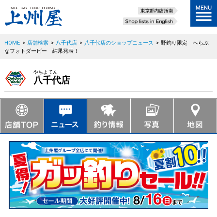
HOME
>
店舗検索
>
八千代店
>
八千代店のショップニュース
>
野釣り限定 へらぶ
なフォトダービー 結果発表！
やちよてん
八千代店