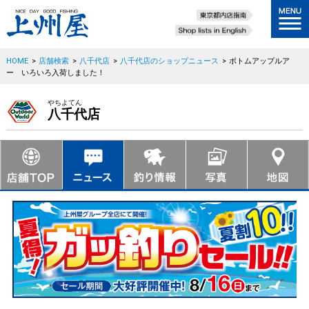
HOME
>
店舗検索
>
八千代店
>
八千代店のショップニュース
>
ボトムアップルア
ー いろいろ入荷しました！
やちよてん
八千代店