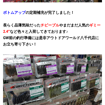
ボトムアップ
の定期補充が完了しました！
長らく品薄気味だった
チビーブル
やまだまだ人気の
ギミー
2.4”
など色々と入荷してきております♪
GW前の釣行準備には是非アウトドアワールド八千代店に
お立ち寄り下さい！